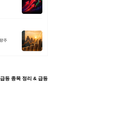
우량주
급등 종목 정리 & 급등