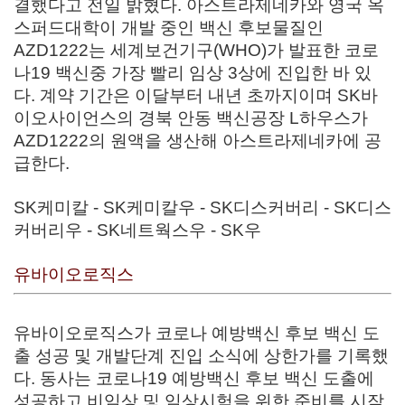
결했다고 전일 밝혔다.
아스트라제네카와 영국 옥
스퍼드대학이 개발 중인 백신 후보물질인
AZD1222는 세계보건기구(WHO)가 발표한 코로
나19 백신중 가장 빨리 임상 3상에 진입한 바 있
다. 계약 기간은 이달부터 내년 초까지이며 SK바
이오사이언스의 경북 안동 백신공장 L하우스가
AZD1222의 원액을 생산해 아스트라제네카에 공
급한다.
SK케미칼 - SK케미칼우 - SK디스커버리 - SK디스
커버리우 - SK네트웍스우 - SK우
유바이오로직스
유바이오로직스가 코로나 예방백신 후보 백신 도
출 성공 및 개발단계 진입 소식에 상한가를 기록했
다.
동사는 코로나19 예방백신 후보 백신 도출에
성공하고 비임상 및 임상시험을 위한 준비를 시작