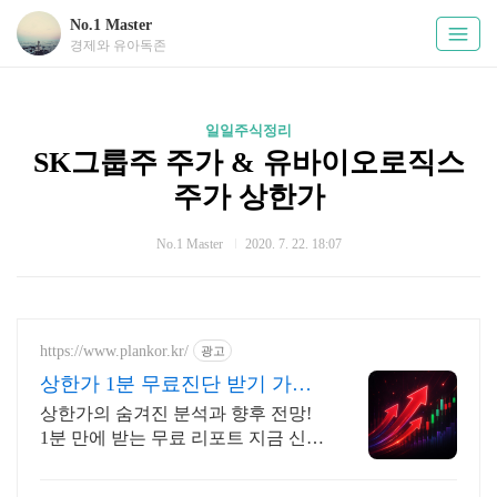
No.1 Master
경제와 유아독존
일일주식정리
SK그룹주 주가 & 유바이오로직스
주가 상한가
No.1 Master
2020. 7. 22. 18:07
https://www.plankor.kr/
광고
상한가 1분 무료진단 받기 가입
즉시 무료리포트 100%
상한가의 숨겨진 분석과 향후 전망!
1분 만에 받는 무료 리포트 지금 신청
하세요