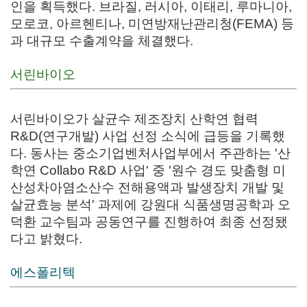
인을 획득했다. 브라질, 러시아, 이태리, 루마니아,
모로코, 아르헨티나, 미연방재난관리청(FEMA) 등
과 대규모 수출계약을 체결했다.
서린바이오
서린바이오가 살균수 제조장치 산학연 협력
R&D(연구개발) 사업 선정 소식에 급등을 기록했
다.
동사는 중소기업벤처사업부에서 주관하는 '산
학연 Collabo R&D 사업' 중 '원수 경도 맞춤형 미
산성차아염소산수 전해용액과 발생장치 개발 및
살균효능 분석' 과제에 강원대 식품생명공학과 오
덕환 교수팀과 공동연구를 진행하여 최종 선정됐
다고 밝혔다.
에스폴리텍