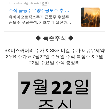
https://kor.algunli.net/
광고
주식 급등주우량주공모주 추 지
금 안보면 늦어요
유바이오로직스주가 급등주 우량주
공모주 무료분석, 기초부터 실전까지
함께 주식 무료 교육 제공, 우량주 무
료 정보 제공, 처음부터 실전까지 같
◆ 독존주식 ◆
이합니다
SK디스커버리 주가 & SK케미칼 주가 & 유유제약
2우B 주가 & 7월22일 수요일 주식 특징주 & 7월
22일 수요일 주식 총정리